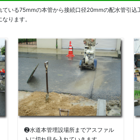
ている75mmの本管から接続口径20mmの配水管引
になります。
❷水道本管埋設場所までアスファル
トに切れ目を入れていきます。