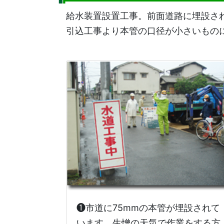
給水装置設置工事。前面道路に埋設され
引込工事より本管の口径が小さいもの
❶市道に75mmの本管が埋設されて
います。生憎の天気で作業をする方